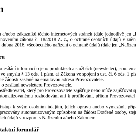
n
 a/nebo zákazníků těchto internetových stránek (dále jednotlivě jen „
tanoveními zákona č. 18/2018 Z. z., o ochraně osobních údajů v zněn
dubna 2016, všeobecného nařízení o ochraně údajů (dále jen „Nařízen
ru
esílání informací o jeho produktech a službách (newsletter), jsou: em
 smyslu § 13 ods. 1 písm. a) Zákona ve spojení s ust. čl. 6 ods. 1 pí
é žádosti zaslané na emailovou adresu Provozovatele.
 zasílaní newsletteru Provozovatele.
ředkovatel, který pro Provozovatele zajišťuje nebo může zajišťovat 
tomatizovanému rozhodování ani k profilování, přitom Provozovatel
ístup k svým osobním údajům, jejich opravu anebo vymazání, případ
zpracovány automatizovaným způsobem na žádost Dotčené osoby, stejn
ních údajů v rozporu s Nařízením a/nebo Zákonem.
taktní formulář