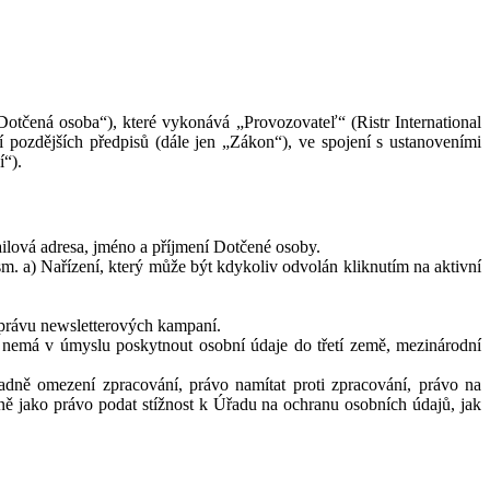
Dotčená osoba“), které vykonává „Provozovateľ“ (Ristr International
í pozdějších předpisů (dále jen „Zákon“), ve spojení s ustanoveními
í“).
ailová adresa, jméno a příjmení Dotčené osoby.
sm. a) Nařízení, který může být kdykoliv odvolán kliknutím na aktivní
správu newsletterových kampaní.
 nemá v úmyslu poskytnout osobní údaje do třetí země, mezinárodní
ně omezení zpracování, právo namítat proti zpracování, právo na
ě jako právo podat stížnost k Úřadu na ochranu osobních údajů, jak