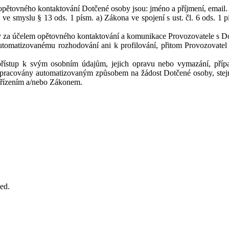
opětovného kontaktování Dotčené osoby jsou: jméno a příjmení, email.
e smyslu § 13 ods. 1 písm. a) Zákona ve spojení s ust. čl. 6 ods. 1 p
 za účelem opětovného kontaktování a komunikace Provozovatele s D
tomatizovanému rozhodování ani k profilování, přitom Provozovatel
ístup k svým osobním údajům, jejich opravu nebo vymazání, případ
zpracovány automatizovaným způsobem na žádost Dotčené osoby, stejn
Nařízením a/nebo Zákonem.
ved.