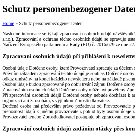
Schutz personenbezogener Date
Home
»
Schutz personenbezogener Daten
Následné informace se týkají zpracování osobních údajů návštěvníků
s.r.o.). Zpracování a ochrana těchto osobních údajů se spravuje us
Nařízení Evropského parlamentu a Rady (EU) č. 2016/679 ze dne 27. 
Zpracovaní osobních údajů při přihlášení k newslette
Osobní údaje Dotčené osoby, které Provozovatel zpracuje za účelem od
Právním základem zpracování těchto údajů je souhlas Dotčené osoby ve
odkaz umístěný na konci každého newsletteru nebo na základě písemn
Osobní údaje budou zpracované po dobu trvání zájmu Dotčené osoby o
Zpracováním osobních údajů Dotčené osoby může být pověřený Zprost
Při zpracování osobních údajů Dotčené osoby nebude docházet k au
organizaci ani 3. osobám, s výjímkou Zprostředkovatele.
Dotčená osoba má především právo požadovat od Provozovatele př
přenosnost údajů k jinému provozovateli, pokud byly osobní údaje 
Provozovatel a/nebo Zprostředkovatel postupuje při zpracování osob
Zpracování osobních údajů zadáním otázky přes kon